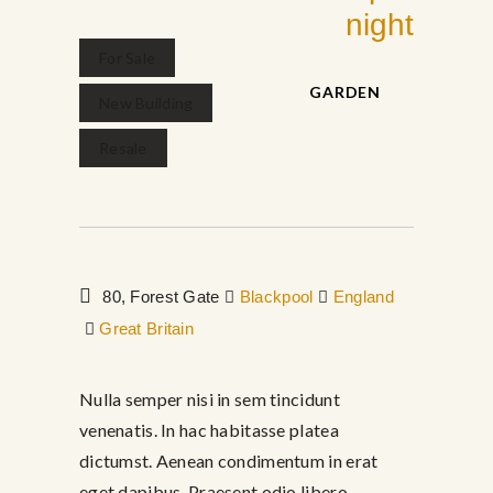
night
For Sale
GARDEN
New Building
febrero 16, 2017
Resale
80, Forest Gate
Blackpool
England
Great Britain
Nulla semper nisi in sem tincidunt
venenatis. In hac habitasse platea
dictumst. Aenean condimentum in erat
eget dapibus. Praesent odio libero,