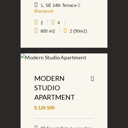
1, SE 14th Terrace
Blackpool
2
4
600 m2
2 (90m2)
MODERN
STUDIO
APARTMENT
$
126 500