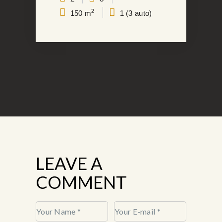
2
150 m
1 (3 auto)
LEAVE A
COMMENT