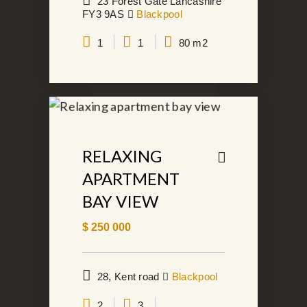
23 Forest Gate Lancashire
FY3 9AS
Blackpool
1
1
80 m2
RELAXING
APARTMENT
BAY VIEW
$
250 000
28, Kent road
Blackpool
2
3