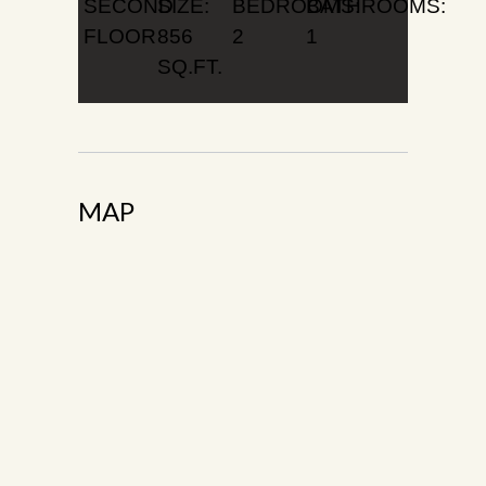
SECOND
SIZE:
BEDROOMS:
BATHROOMS:
FLOOR
856
2
1
SQ.FT.
MAP