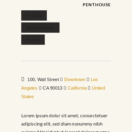
PENTHOUSE
For Sale
febrero 16, 2017
Reduced price
Resale
100, Wall Street
Downtown
Los
Angeles
CA 90013
California
United
States
Lorem ipsum dolor sit amet, consectetuer
adipiscing elit, sed diam nonummy nibh
euismod tincidunt ut laoreet dolore magna