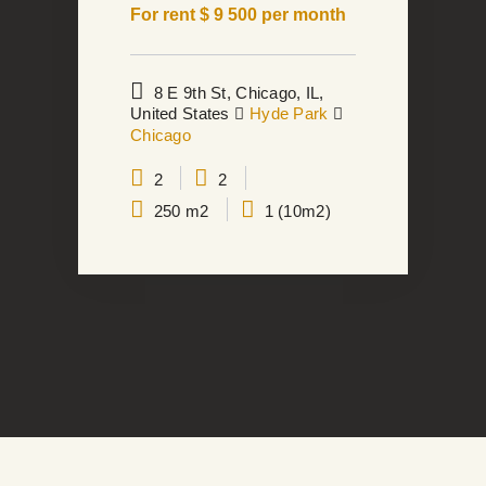
For rent $
9 500
per month
8 E 9th St, Chicago, IL,
United States
Hyde Park
Chicago
2
2
250 m2
1 (10m2)