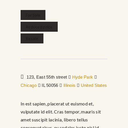
febrero 16, 2017
For Sale
Reduced price
Resale
123, East 55th street
Hyde Park
Chicago
IL 50056
Illinois
United States
In est sapien, placerat ut euismod et,
vulputate id elit. Cras tempor, mauris sit
amet suscipit lacinia, libero tellus
consequat risus, eu sodales justo nisl id