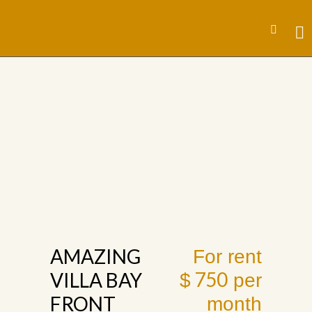
AMAZING
For rent
750
VILLA BAY
$
per
FRONT
month