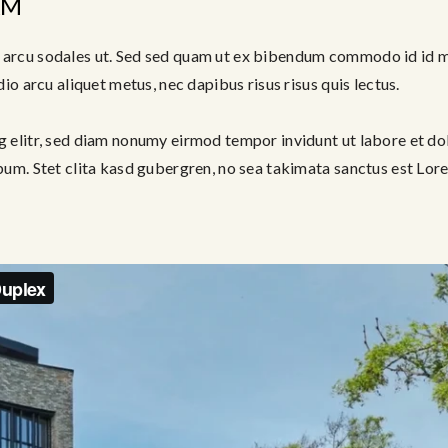
AM
 arcu sodales ut. Sed sed quam ut ex bibendum commodo id id ma
io arcu aliquet metus, nec dapibus risus risus quis lectus.
g elitr, sed diam nonumy eirmod tempor invidunt ut labore et do
bum. Stet clita kasd gubergren, no sea takimata sanctus est Lor