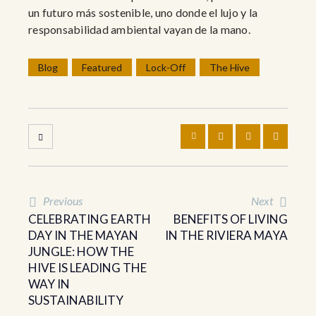
un futuro más sostenible, uno donde el lujo y la
responsabilidad ambiental vayan de la mano.
Blog
Featured
Lock-Off
The Hive
Previous
Next
CELEBRATING EARTH
BENEFITS OF LIVING
DAY IN THE MAYAN
IN THE RIVIERA MAYA
JUNGLE: HOW THE
HIVE IS LEADING THE
WAY IN
SUSTAINABILITY